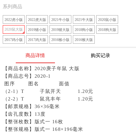
系列商品
2022虎小版
2022虎大版
2021牛小版
2021牛大版
2020鼠小版
2020鼠大版
2019猪小版
2019猪大版
2018狗小版
2018狗大版
2017鸡小版
2017鸡大版
2016猴小版
2016猴大版
商品详情
购买记录
【商品名称】2020庚子年鼠 大版
【商品
志号
】2020-1
图序 图名 面值
（2-1）T 子鼠开天 1.20元
（2-2）T 鼠兆丰年 1.20元
【
邮票规格
】36×36毫米
【
齿孔度数
】13度
【
整张枚数
】版式一 16枚
【
整张规格
】版式一 168×196毫米