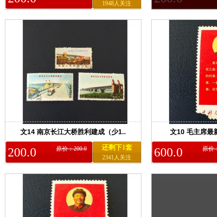
1948人关注
文14 南京长江大桥胜利建成（少1..
文10 毛主席最新
还剩下1套
200.0
原价：200.0
600.0
原价：
2341人关注