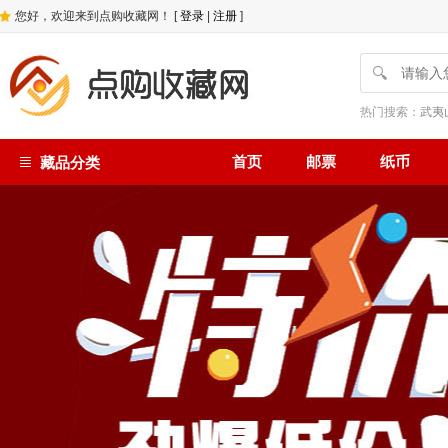
您好，欢迎来到点购收藏网！ [
登录
|
注册
]
🔍
热门搜索：
武夷
首页
邮票
纸币
藏品分类