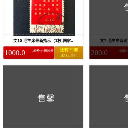
文10 毛主席最新指示（1枚-国家..
文7 毛主席诗词（
还剩下1套
1000.0
原价：1000.0
200.0
原价：
1858人关注
售馨