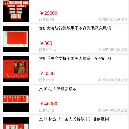
￥29000
已售出4套
共有93461人浏览过
文8 大海航行靠舵手干革命靠毛泽东思想
￥300
已售出31枚
共有55280人浏览过
文9 毛主席支持美国黑人抗暴斗争的声明
￥3500
已售出7套
共有52158人浏览过
文10 毛主席最新指示
￥40000
已售出3套
共有91440人浏览过
文11 林彪《中国人民解放军》邮票题词