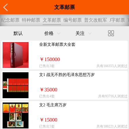
文革邮票
纪念邮票
特种邮票
文革邮票
编号邮票
普欠改航军
J字邮票
默认
价格
关注
全新文革邮票大全套
￥150000
已售出3套
共有166355人浏览过
文1 战无不胜的毛泽东思想万岁
￥35000
已售出4套
共有93716人浏览过
文2 毛主席万岁
￥15000
已售出5套
共有180221人浏览过