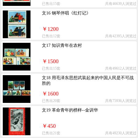
已售出15套
共有46639人浏览过
文16 钢琴伴唱《红灯记》
￥1200
已售出12套
共有42395人浏览过
文17 知识青年在农村
￥1500
已售出15套
共有49612人浏览过
文18 用毛泽东思想武装起来的中国人民是不可战
胜的
￥1600
已售出20套
共有75936人浏览过
文19 革命青年的榜样--金训华
￥450
已售出21套
共有49230人浏览过