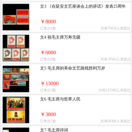
文3 《在延安文艺座谈会上的讲话》发表25周年
￥8000
已售出4套
共有70059人浏览过
文4 祝毛主席万寿无疆
￥6000
已售出8套
共有59563人浏览过
文5 毛主席的革命文艺路线胜利万岁
￥13000
已售出3套
共有125586人浏览过
文6 毛主席与世界人民
￥3800
已售出7套
共有68306人浏览过
文7 毛主席诗词