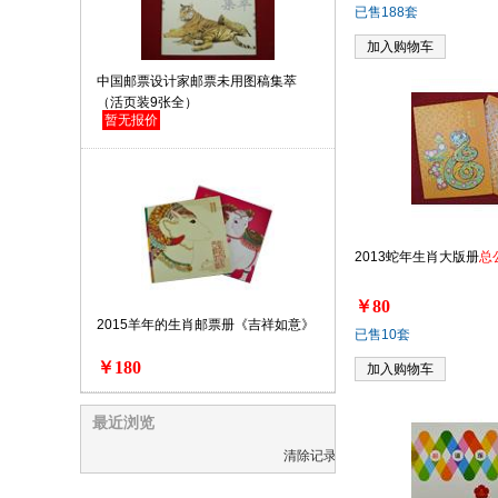
已售188套
加入购物车
中国邮票设计家邮票未用图稿集萃
（活页装9张全）
暂无报价
2013蛇年生肖大版册
总
￥80
2015羊年的生肖邮票册《吉祥如意》
已售10套
￥180
加入购物车
最近浏览
清除记录