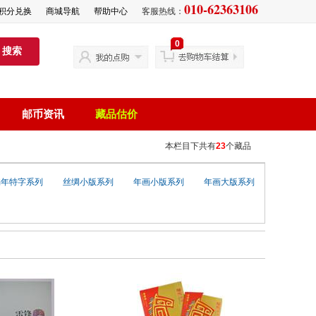
010-62363106
积分兑换
商城导航
帮助中心
客服热线：
0
搜索
邮币资讯
藏品估价
本栏目下共有
23
个藏品
编年特字系列
丝绸小版系列
年画小版系列
年画大版系列