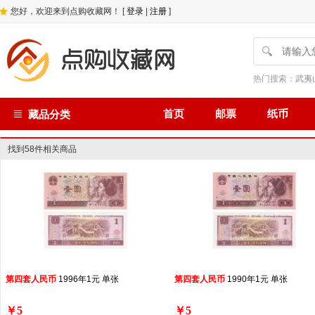
您好，欢迎来到点购收藏网！ [
登录
|
注册
]
🔍
热门搜索：
武夷
首页
邮票
纸币
藏品分类
找到58件相关商品
第
四
套
人民币
1996年1元 单张
第
四
套
人民币
1990年1元 单张
￥5
￥5