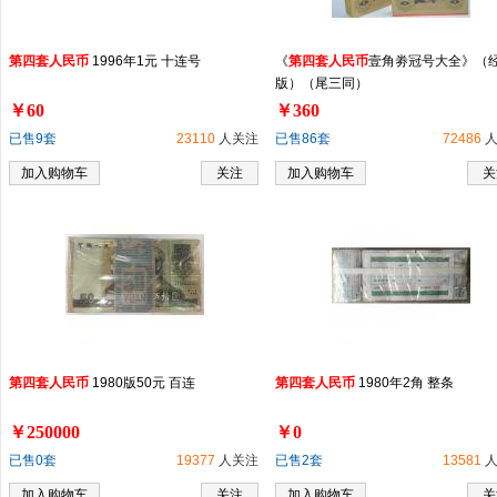
第
四
套
人民币
1996年1元 十连号
《
第
四
套
人民币
壹角劵冠号大全》（
版）（尾三同）
￥60
￥360
已售9套
23110
人关注
已售86套
72486
人
加入购物车
关注
加入购物车
关
第
四
套
人民币
1980版50元 百连
第
四
套
人民币
1980年2角 整条
￥250000
￥0
已售0套
19377
人关注
已售2套
13581
人
加入购物车
关注
加入购物车
关