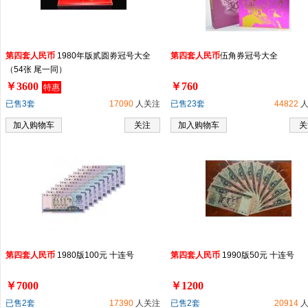
第
四
套
人民币
1980年版贰圆劵冠号大全
第
四
套
人民币
伍角券冠号大全
（54张 尾一同）
￥3600
￥760
特惠
已售3套
17090
人关注
已售23套
44822
人
加入购物车
关注
加入购物车
关
第
四
套
人民币
1980版100元 十连号
第
四
套
人民币
1990版50元 十连号
￥7000
￥1200
已售2套
17390
人关注
已售2套
20914
人