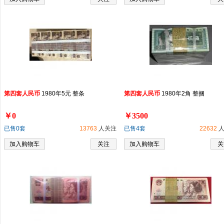
第
四
套
人民币
1980年5元 整条
第
四
套
人民币
1980年2角 整捆
￥0
￥3500
已售0套
13763
人关注
已售4套
22632
人
加入购物车
关注
加入购物车
关