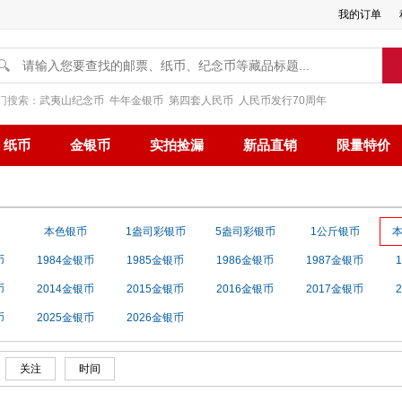
我的订单
🔍
门搜索：
武夷山纪念币
牛年金银币
第四套人民币
人民币发行70周年
纸币
金银币
实拍捡漏
新品直销
限量特价
本色银币
1盎司彩银币
5盎司彩银币
1公斤银币
币
1984金银币
1985金银币
1986金银币
1987金银币
币
2014金银币
2015金银币
2016金银币
2017金银币
币
2025金银币
2026金银币
关注
时间