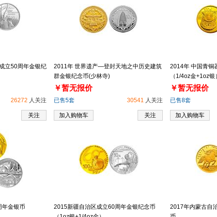
会成立50周年金银纪
2011年 世界遗产—登封天地之中历史建筑
2014年 中国青
群金银纪念币(少林寺)
（1/4oz金+1oz银
￥暂无报价
￥暂无报价
26272
人关注
已售5套
30541
人关注
已售8套
关注
加入购物车
关注
加入购物车
0周年金银币
2015新疆自治区成立60周年金银纪念币
2017年内蒙古自
（1oz银+1/4oz金）
币