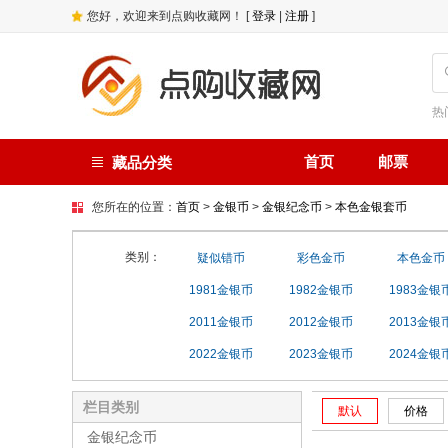
您好，欢迎来到点购收藏网！ [
登录
|
注册
]
热
首页
邮票
藏品分类
您所在的位置：
首页
>
金银币
>
金银纪念币
>
本色金银套币
类别：
疑似错币
彩色金币
本色金币
1981金银币
1982金银币
1983金银
2011金银币
2012金银币
2013金银
2022金银币
2023金银币
2024金银
栏目类别
默认
价格
金银纪念币