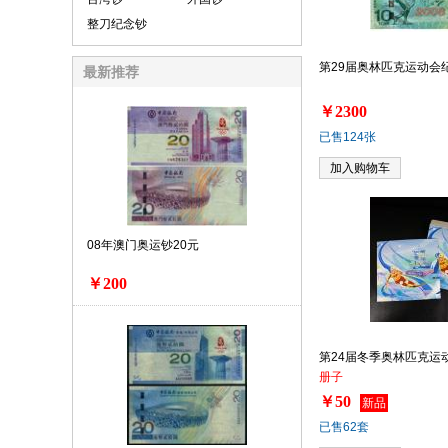
整刀纪念钞
第29届奥林匹克运动会
最新推荐
￥2300
已售124张
加入购物车
08年澳门奥运钞20元
￥200
第24届冬季奥林匹克运
册子
￥50
新品
已售62套