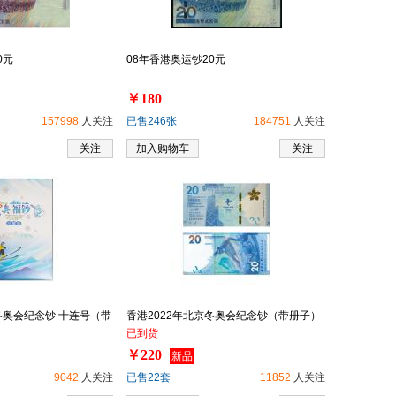
0元
08年香港奥运钞20元
￥180
157998
人关注
已售246张
184751
人关注
关注
加入购物车
关注
冬奥会纪念钞 十连号（带
香港2022年北京冬奥会纪念钞（带册子）
已到货
￥220
新品
9042
人关注
已售22套
11852
人关注