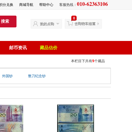
010-62363106
积分兑换
商城导航
帮助中心
客服热线：
0
搜索
邮币资讯
藏品估价
本栏目下共有
9
个藏品
外国钞
整刀纪念钞