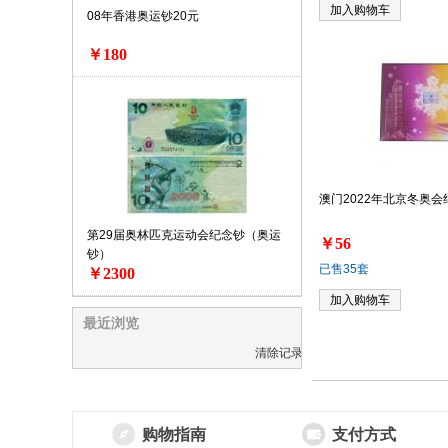
加入购物车
08年香港奥运钞20元
￥180
澳门2022年北京冬奥会
第29届奥林匹克运动会纪念钞（奥运
￥56
钞）
已售35套
￥2300
加入购物车
最近浏览
清除记录
购物指南
支付方式