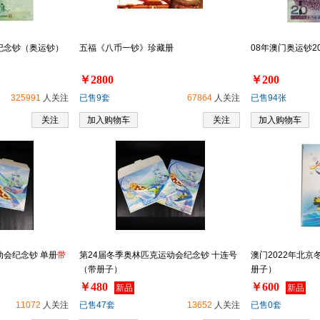
纪念钞（奥运钞）
五福《八币一钞》珍藏册
08年澳门奥运钞2
￥2800
￥200
325991
人关注
已售9套
67864
人关注
已售94张
关注
加入购物车
关注
加入购物车
动会纪念钞 单册
带
第24届冬季奥林匹克运动会纪念钞 十连号
澳门2022年北京
（带册子）
册子）
￥480
￥600
新品
新品
11072
人关注
已售47套
13652
人关注
已售0套