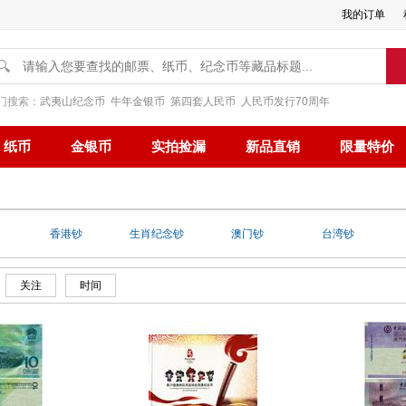
我的订单
🔍
门搜索：
武夷山纪念币
牛年金银币
第四套人民币
人民币发行70周年
纸币
金银币
实拍捡漏
新品直销
限量特价
香港钞
生肖纪念钞
澳门钞
台湾钞
关注
时间