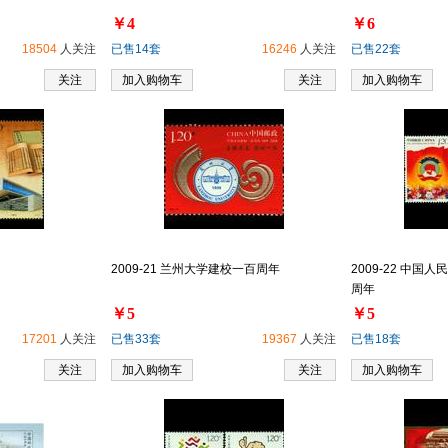
￥4
￥6
18504
人关注
已售14套
16246
人关注
已售22套
关注
加入购物车
关注
加入购物车
2009-21 兰州大学建校一百周年
2009-22 中
周年
￥5
￥5
17201
人关注
已售33套
19367
人关注
已售18套
关注
加入购物车
关注
加入购物车