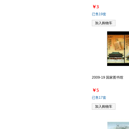
￥3
已售19套
加入购物车
2009-19 国家图书馆
￥5
已售17套
加入购物车