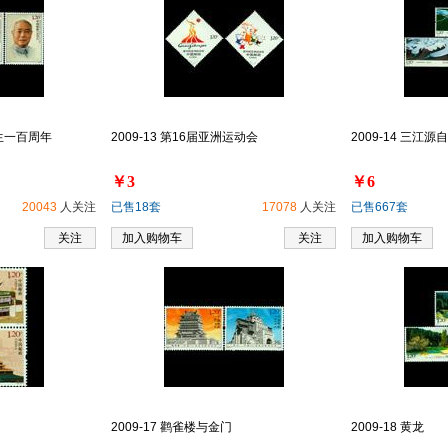
诞生一百周年
2009-13 第16届亚洲运动会
2009-14 三江
￥3
￥6
20043
人关注
已售18套
17078
人关注
已售667套
关注
加入购物车
关注
加入购物车
2009-17 鹳雀楼与金门
2009-18 黄龙