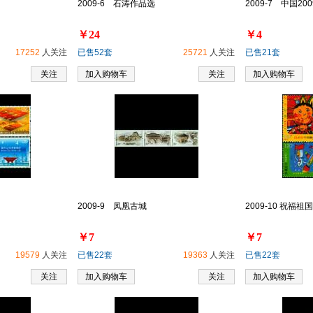
2009-6 石涛作品选
2009-7 中国2
￥24
￥4
17252
人关注
已售52套
25721
人关注
已售21套
关注
加入购物车
关注
加入购物车
2009-9 凤凰古城
2009-10 祝福祖国
￥7
￥7
19579
人关注
已售22套
19363
人关注
已售22套
关注
加入购物车
关注
加入购物车