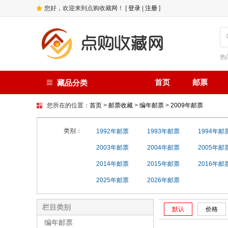
您好，欢迎来到点购收藏网！ [
登录
|
注册
]
热
首页
邮票
藏品分类
您所在的位置：
首页
>
邮票收藏
>
编年邮票
>
2009年邮票
类别：
1992年邮票
1993年邮票
1994年邮
2003年邮票
2004年邮票
2005年邮
2014年邮票
2015年邮票
2016年邮
2025年邮票
2026年邮票
栏目类别
默认
价格
编年邮票