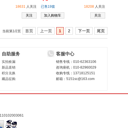
18631
人关注
已售19套
18208
人关注
关注
加入购物车
关注
首页
上一页
1
2
下一页
尾页
当前第1/2页
自助服务
客服中心
实拍捡漏
销售专线：010-62363106
新品直销
咨询座机：010-82960029
积分兑换
收购专线：13718125151
藏品征购
邮箱：5151sc@163.com
0102003061