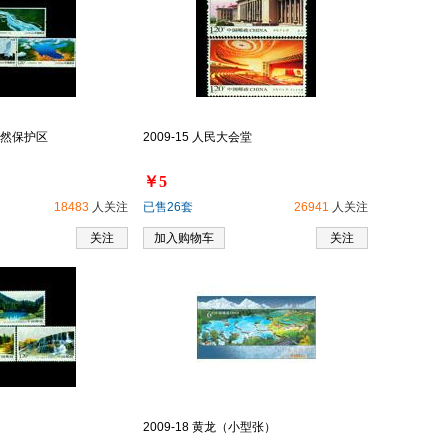
源自然保护区
2009-15 人民大会堂
￥5
18483
人关注
已售26套
26941
人关注
关注
加入购物车
关注
2009-18 黄龙（小型张）