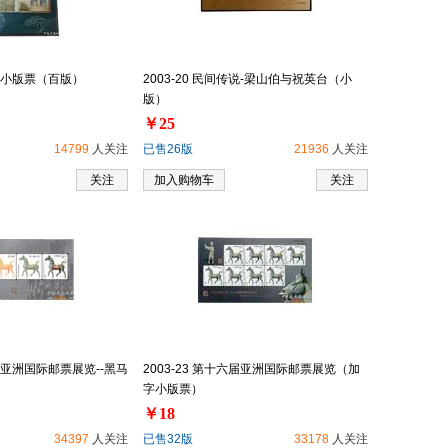
艺术小版票（百版）
2003-20 民间传说-梁山伯与祝英台（小
版）
￥25
14799
人关注
已售26版
21936
人关注
关注
加入购物车
关注
六届亚洲国际邮票展览--黑马
2003-23 第十六届亚洲国际邮票展览（加
字小版票）
￥18
34397
人关注
已售32版
33178
人关注