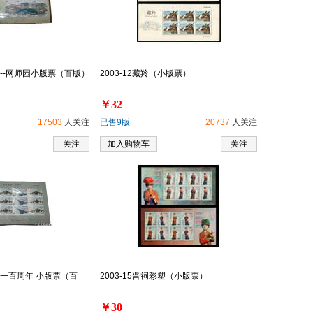
园林--网师园小版票（百版）
2003-12藏羚（小版票）
￥32
17503
人关注
已售9版
20737
人关注
关注
加入购物车
关注
发明一百周年 小版票（百
2003-15晋祠彩塑（小版票）
￥30