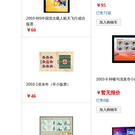
￥95
已售71版
2003-特5中国首次载人航天飞行成功
加入购物车
版票
￥60
2003-6 钟楼与清真寺
2003-1癸未年（羊小版票）
￥暂无报价
￥46
已售0版
加入购物车