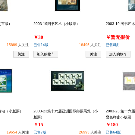
票（百版）
2003-19图书艺术（小版票）
2003-19 图书
￥30
￥暂无报价
15889
人关注
已售14版
18495
人关注
已售0版
关注
加入购物车
关注
加入购物车
·发电（小版票）
2003-23第十六届亚洲国际邮票展览（小
2003-23 第十
版票）
叠色样张小版票
￥15
￥180
19654
人关注
已售7版
26993
人关注
已售64版