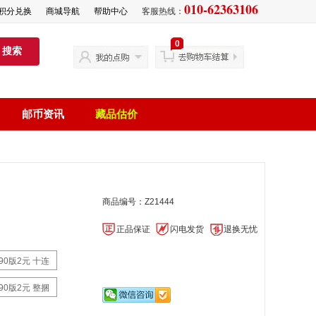
010-62363106
积分兑换
商城导航
帮助中心
客服热线：
0
搜索
邮币资讯
藏品估价
商品编号：Z21444
正品保证
闪电发货
退换无忧
90版2元 十连
90版2元 整捆