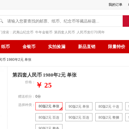
我的订单
🔍
门搜索：
武夷山纪念币
牛年金银币
第四套人民币
人民币发行70周年
纸币
金银币
实拍捡漏
新品直销
限量特价
币 1980年2元 单张
第四套人民币 1980年2元 单张
价格：
￥ 25
赠送积分：
0分
选择种类：
80版2元 单张
90版2元 单张
80版2元 十连
80版2元 百连
90版2元 百连
80版2元 整捆
90版2元 整条