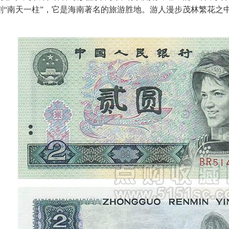
刻“南天一柱”，它是海南著名的旅游胜地。游人漫步茂林繁花之中