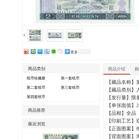
更多
商品类别
商品介绍
购
纸币珍藏册
第一套纸币
【藏品名称】第
第二套纸币
第三套纸币
【藏品类别】
第四套纸币
【发行量】限
【单张面值】2
商品推荐
【品相】全品
【印刷工艺】
最近浏览
【正面图案】
【背面图案】海