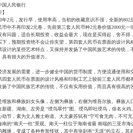
中国人民银行
析】
80年2元，发行早，使用率高，当初的收藏意识不强，全新的80
币中不再印发2元卷，先前第三套人民币种2元卷价值2000元一
没有问题，适合长期投资，收益会最大，现在是买得起，舍不得
买下，预期投资绝不会让你失望，第四套人民币在票面的设计风
票设计的某些艺术特点，又
保持并发扬了中国民族艺术的传统，
，具有很大的升值潜力。
发展的需要，进一步健全中国的货币制度，方便流通使用和交易核
第四套人民币在票面的设计风格和印制工艺上较前三套人民币都
扬了中国民族艺术的传统，不仅有实用价值，而且具有很高的艺术价值
。
族和彝族妇女头像，左侧为彝族，右侧为维吾尔族。彝族人口65
新疆、湖南。左旁是 “绶鸟翠竹”图。绶鸟即吐绶鸟，俗名火鸡。
心劲节，素为文人雅士称道。大文豪苏轼有“宁可食无肉，不可无
的“南天一柱”景观。南天一柱位于海南省最 南端的三亚市海
的雕琢，变成了各种奇形怪状，其中有块刻有“天涯”的立石，其右