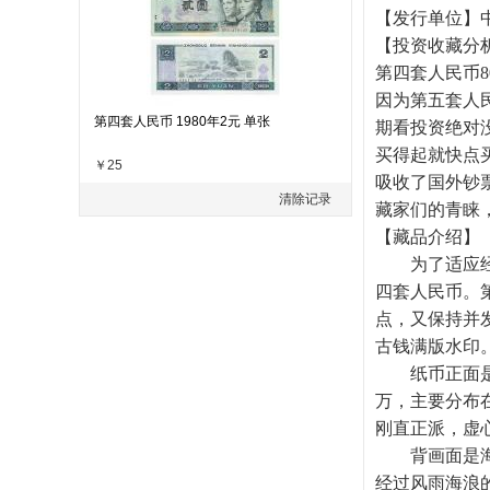
【发行单位】
【投资收藏分
第四套人民币
因为第五套人民
第四套人民币 1980年2元 单张
期看投资绝对
买得起就快点
￥25
吸收了国外钞
清除记录
藏家们的青睐
【藏品介绍】
为了适应经济
四套人民币。
点，又保持并发
古钱满版水印
纸币正面是维
万，主要分布在
刚直正派，虚
背画面是海南
经过风雨海浪