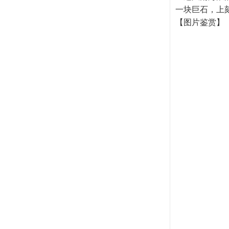
一块巨石，上
【图片鉴赏】