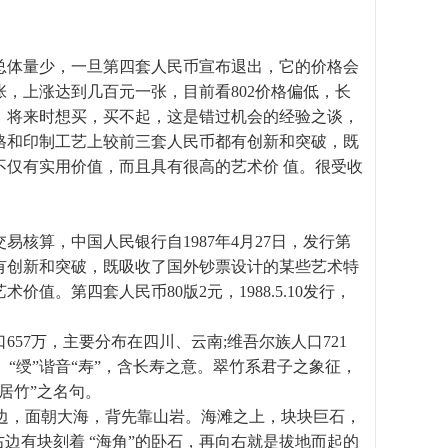
2总体量少，一旦第四套人民币宣布退出，它的价格会
张，上涨达到几百元一张，目前看802价格偏低，长
，将来时想买，买不起，这是错过机会的经验之谈，
格和印制工艺上较前三套人民币都有创新和突破，既
不仅有实用价值，而且具有很高的艺术价 值。很受收
算，中国人民银行自1987年4月27日，发行第
有创新和突破，既吸收了国外钞票设计的某些艺术特
。第四套人民币80版2元，1988.5.10发行，
7万，主要分布在四川、云南;维吾尔族人口721
“绶”谐音“寿”，含长寿之意。翠竹系君子之象征，
居竹”之名句。
边，面朝大海，背先靠山岩。海滩之上，块块巨石，
边有块刻着 “海角”的卧石，再向右就是拔地而起的