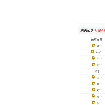
购买记录
(共售98 
购买会员
刘**
Ale**
何**
胡**
异常
李**
吴**
邓**
余**
段**