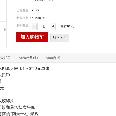
已售数量：
98 张
浏览次数：
42538 次
购买数量：
库存
61
张
加入购物车
加入关注
买记录
商品评价(1)
商品咨询
四套人民币1980年2元单张
人民币
量
元
双胶印刷
维族和彝族妇女头像
南的“南天一柱”景观