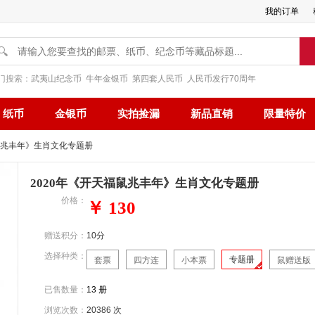
我的订单
🔍
门搜索：
武夷山纪念币
牛年金银币
第四套人民币
人民币发行70周年
纸币
金银币
实拍捡漏
新品直销
限量特价
福鼠兆丰年》生肖文化专题册
2020年《开天福鼠兆丰年》生肖文化专题册
价格：
￥ 130
赠送积分：
10分
选择种类：
专题册
套票
四方连
小本票
鼠赠送版
已售数量：
13 册
浏览次数：
20386 次