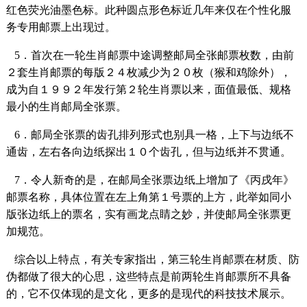
红色荧光油墨色标。此种圆点形色标近几年来仅在个性化服
务专用邮票上出现过。
5．首次在一轮生肖邮票中途调整邮局全张邮票枚数，由前
２套生肖邮票的每版２４枚减少为２０枚（猴和鸡除外），
成为自１９９２年发行第２轮生肖票以来，面值最低、规格
最小的生肖邮局全张票。
6．邮局全张票的齿孔排列形式也别具一格，上下与边纸不
通齿，左右各向边纸探出１０个齿孔，但与边纸并不贯通。
7．令人新奇的是，在邮局全张票边纸上增加了《丙戌年》
邮票名称，具体位置在左上角第１号票的上方，此举如同小
版张边纸上的票名，实有画龙点睛之妙，并使邮局全张票更
加规范。
综合以上特点，有关专家指出，第三轮生肖邮票在材质、防
伪都做了很大的心思，这些特点是前两轮生肖邮票所不具备
的，它不仅体现的是文化，更多的是现代的科技技术展示。