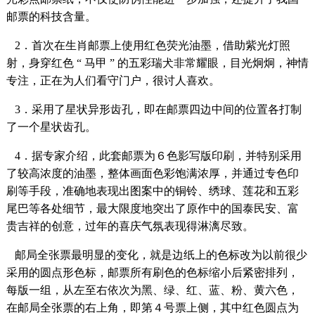
邮票的科技含量。
2．首次在生肖邮票上使用红色荧光油墨，借助紫光灯照
射，身穿红色 “ 马甲 ” 的五彩瑞犬非常耀眼，目光炯炯，神情
专注，正在为人们看守门户，很讨人喜欢。
3．采用了星状异形齿孔，即在邮票四边中间的位置各打制
了一个星状齿孔。
4．据专家介绍，此套邮票为６色影写版印刷，并特别采用
了较高浓度的油墨，整体画面色彩饱满浓厚，并通过专色印
刷等手段，准确地表现出图案中的铜铃、绣球、莲花和五彩
尾巴等各处细节，最大限度地突出了原作中的国泰民安、富
贵吉祥的创意，过年的喜庆气氛表现得淋漓尽致。
邮局全张票最明显的变化，就是边纸上的色标改为以前很少
采用的圆点形色标，邮票所有刷色的色标缩小后紧密排列，
每版一组，从左至右依次为黑、绿、红、蓝、粉、黄六色，
在邮局全张票的右上角，即第４号票上侧，其中红色圆点为