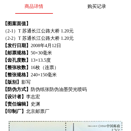
商品详情
购买记录
【图案面值】
（2-1）T 苏通长江公路大桥 1.20元
（2-2）T 苏通长江公路大桥 1.20元
【发行日期】
2008年4月12日
【邮票规格】
50×30毫米
【齿孔度数】
13×13.5度
【整张枚数】
16枚（连票）
【整张规格】
240×150毫米
【版别】
影写
【防伪方式】
防伪纸张防伪油墨荧光喷码
【设计者】
李志宏
【责任编辑】
史渊
【印制厂】
北京邮票厂