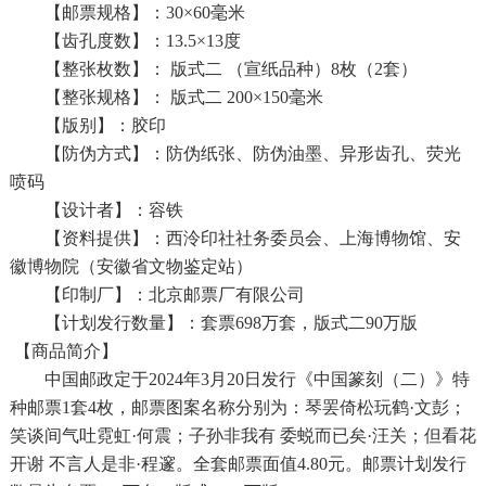
【邮票规格】：30×60毫米
【齿孔度数】：13.5×13度
【整张枚数】： 版式二 （宣纸品种）8枚（2套）
【整张规格】： 版式二 200×150毫米
【版别】：胶印
【防伪方式】：防伪纸张、防伪油墨、异形齿孔、荧光
喷码
【设计者】：容铁
【资料提供】：西泠印社社务委员会、上海博物馆、安
徽博物院（安徽省文物鉴定站）
【印制厂】：北京邮票厂有限公司
【计划发行数量】：套票698万套，版式二90万版
【商品简介】
中国邮政定于2024年3月20日发行《中国篆刻（二）》特
种邮票1套4枚，邮票图案名称分别为：琴罢倚松玩鹤·文彭；
笑谈间气吐霓虹·何震；子孙非我有 委蜕而已矣·汪关；但看花
开谢 不言人是非·程邃。全套邮票面值4.80元。邮票计划发行