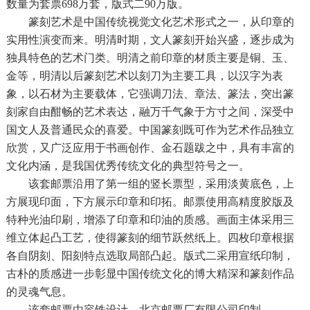
数量为套票698万套，版式二90万版。
篆刻艺术是中国传统视觉文化艺术形式之一，从印章的
实用性演变而来。明清时期，文人篆刻开始兴盛，逐步成为
独具特色的艺术门类。明清之前印章的材质主要是铜、玉、
金等，明清以后篆刻艺术以刻刀为主要工具，以汉字为表
象，以石材为主要载体，它强调刀法、章法、篆法，突出篆
刻家自由酣畅的艺术表达，融万千气象于方寸之间，深受中
国文人及普通民众的喜爱。中国篆刻既可作为艺术作品独立
欣赏，又广泛应用于书画创作、金石题跋之中，具有丰富的
文化内涵，是我国优秀传统文化的典型符号之一。
该套邮票沿用了第一组的竖长票型，采用淡黄底色，上
方展现印面，下方展示印章和印拓。邮票使用高精度胶版及
特种光油印刷，增添了印章和印油的质感。画面主体采用三
维立体起凸工艺，使得篆刻的细节跃然纸上。四枚印章根据
各自阴刻、阳刻特点选取局部凸起。版式二采用宣纸印制，
古朴的质感进一步彰显中国传统文化的博大精深和篆刻作品
的灵魂气息。
该套邮票由容铁设计，北京邮票厂有限公司印制。