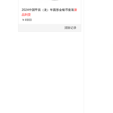
2024中国甲辰（龙）年圆形金银币套装
新
品到货
￥4900
清除记录