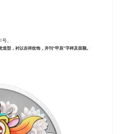
年号。
龙造型，衬以吉祥纹饰，并刊“甲辰”字样及面额。