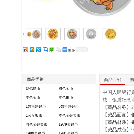
更多
商品类别
商品介绍
购
疑似错币
彩色金币
中国人民银行定
本色金币
本色银币
枚，银质纪念
1盎司彩银币
5盎司彩银币
【藏品名称】2
【藏品面额】银币
1公斤银币
本色金银套币
【藏品材质】
彩色金银套币
1979金银币
【藏品成色】99
1980金银币
1981金银币