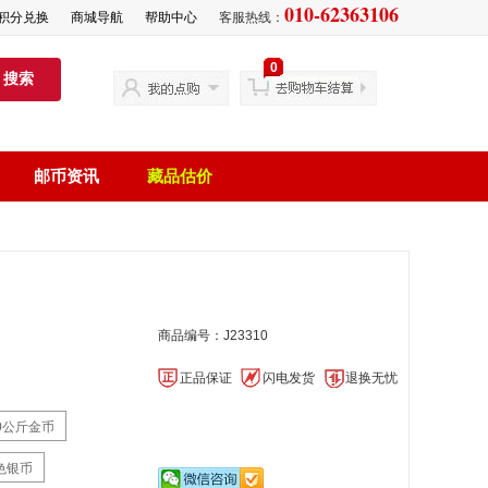
010-62363106
积分兑换
商城导航
帮助中心
客服热线：
0
搜索
邮币资讯
藏品估价
商品编号：J23310
正品保证
闪电发货
退换无忧
0公斤金币
色银币