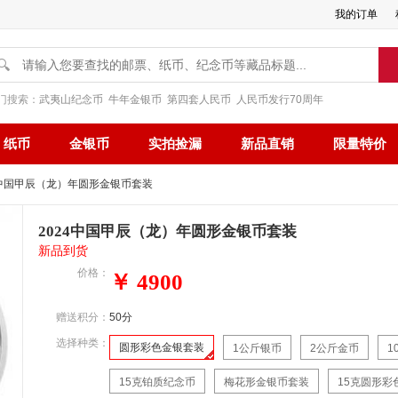
我的订单
🔍
门搜索：
武夷山纪念币
牛年金银币
第四套人民币
人民币发行70周年
纸币
金银币
实拍捡漏
新品直销
限量特价
24中国甲辰（龙）年圆形金银币套装
2024中国甲辰（龙）年圆形金银币套装
新品到货
价格：
￥ 4900
赠送积分：
50分
选择种类：
圆形彩色金银套装
1公斤银币
2公斤金币
1
15克铂质纪念币
梅花形金银币套装
15克圆形彩