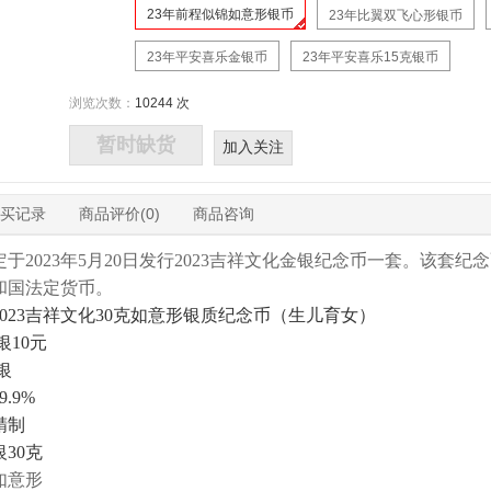
23年前程似锦如意形银币
23年比翼双飞心形银币
23年平安喜乐金银币
23年平安喜乐15克银币
浏览次数：
10244 次
暂时缺货
加入关注
买记录
商品评价(0)
商品咨询
于2023年5月20日发行2023吉祥文化金银纪念币一套。该套
和国法定货币。
023吉祥文化30克如意形银质纪念币（生儿育女）
银10元
银
.9%
精制
30克
如意形