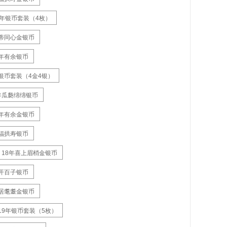
6年银币套装（4枚）
并蒂同心金银币
年年有余银币
金银币套装（4金4银）
年瓜瓞绵绵银币
年年有余金银币
五福拱寿银币
18年喜上眉梢金银币
榴开百子银币
寿居耄耋金银币
19年银币套装（5枚）