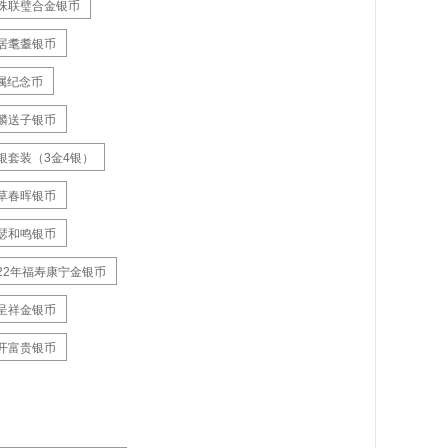
年珠联璧合金银币
寿居耄耋银币
属纪念币
麒麟送子银币
银套装（3金4银）
寸草春晖银币
琴瑟和鸣银币
22年福寿康宁金银币
凤呈祥金银币
花开富贵银币