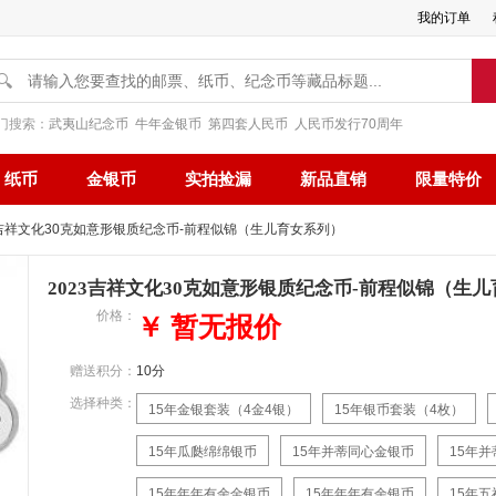
我的订单
🔍
门搜索：
武夷山纪念币
牛年金银币
第四套人民币
人民币发行70周年
纸币
金银币
实拍捡漏
新品直销
限量特价
23吉祥文化30克如意形银质纪念币-前程似锦（生儿育女系列）
2023吉祥文化30克如意形银质纪念币-前程似锦（生
价格：
￥ 暂无报价
赠送积分：
10分
选择种类：
15年金银套装（4金4银）
15年银币套装（4枚）
15年瓜瓞绵绵银币
15年并蒂同心金银币
15年
15年年年有余金银币
15年年年有余银币
15年