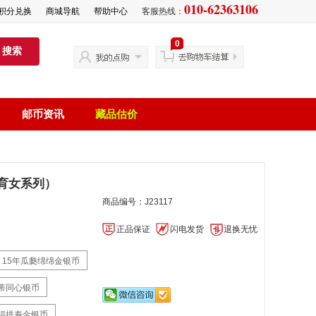
010-62363106
积分兑换
商城导航
帮助中心
客服热线：
0
搜索
邮币资讯
藏品估价
儿育女系列）
商品编号：J23117
正品保证
闪电发货
退换无忧
15年瓜瓞绵绵金银币
并蒂同心银币
五福拱寿金银币