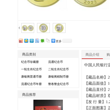
更多
商品类别
商品介绍
购
纪念币珍藏册
流通纪念币
中国人民银行定
一轮生肖纪念币
二轮生肖纪念币
康银阁普通币册
康银阁精制币册
【藏品名称】2
【藏品面值】1
流通纪念币年册
整卷整盒纪念币
【藏品直径】2
商品推荐
【藏品材质】
【发 行 量】
【正面图案】正