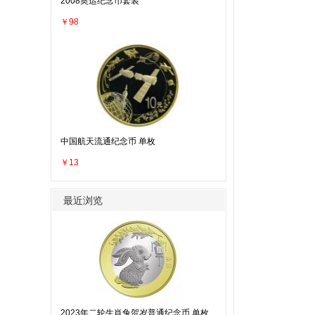
2008奥运纪念币套装
￥98
中国航天流通纪念币 单枚
￥13
最近浏览
2023年二轮生肖兔贺岁普通纪念币 单枚