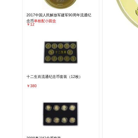
2017中国人民解放军建军90周年流通纪
念币
单枚配小圆盒
￥12
十二生肖流通纪念币套装（12枚）
￥380