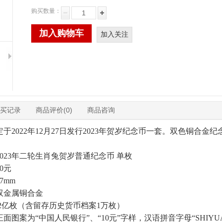
购买数量：
加入购物车
加入关注
买记录
商品评价(0)
商品咨询
于2022年12月27日发行2023年贺岁纪念币一套。双色铜合
023年二轮生肖兔贺岁普通纪念币 单枚
0元
7mm
双金属铜合金
1.2亿枚（含留存历史货币档案1万枚）
面图案为“中国人民银行”、“10元”字样，汉语拼音字母“SHIYUA