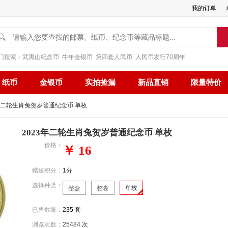
我的订单
🔍
门搜索：
武夷山纪念币
牛年金银币
第四套人民币
人民币发行70周年
纸币
金银币
实拍捡漏
新品直销
限量特价
3年二轮生肖兔贺岁普通纪念币 单枚
2023年二轮生肖兔贺岁普通纪念币 单枚
价格：
￥ 16
赠送积分：
1分
选择种类：
单枚
整盒
整卷
已售数量：
235 套
浏览次数：
25484 次