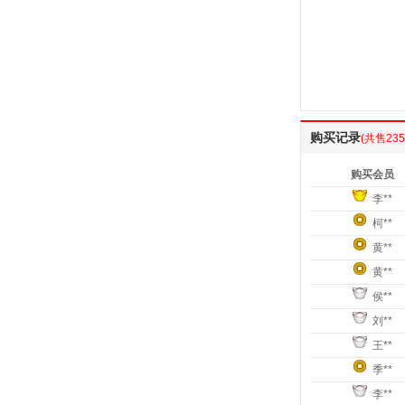
购买记录
(共售235
购买会员
李**
柯**
黄**
黄**
侯**
刘**
王**
季**
李**