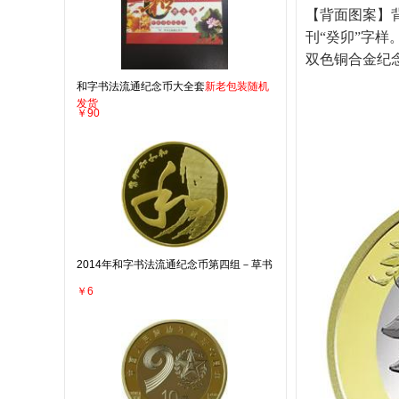
【背面图案】
刊“癸卯”字样
双色铜合金纪
和字书法流通纪念币大全套
新老包装随机
发货
￥90
2014年和字书法流通纪念币第四组－草书
￥6