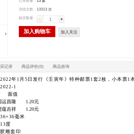
已售数量：
13 套
浏览次数：
13313 次
购买数量：
加入购物车
加入关注
买记录
商品评价(0)
商品咨询
2022年1月5日发行《壬寅年》特种邮票1套2枚，小本票1
2022-1
 面值
国运昌隆 1.20元
虎蕴吉祥 1.20元
36×36毫米
13度
胶雕套印