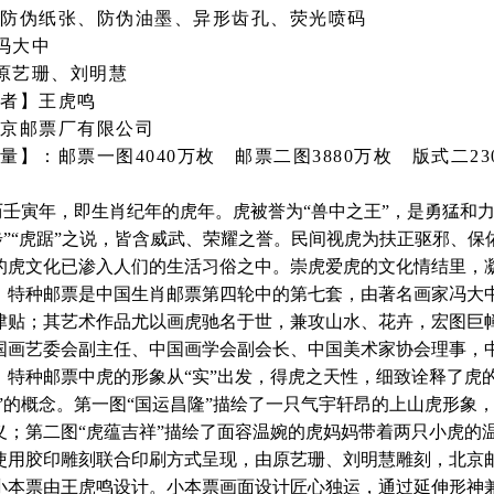
防伪纸张、防伪油墨、异形齿孔、荧光喷码
冯大中
原艺珊、刘明慧
者
】王虎鸣
京邮票厂有限公司
量】：邮票一图4040万枚 邮票二图3880万枚 版式二23
农历壬寅年，即生肖纪年的虎年。虎被誉为“兽中之王”，是勇猛和
虎步”“虎踞”之说，皆含威武、荣耀之誉。民间视虎为扶正驱邪
的虎文化已渗入人们的生活习俗之中。崇虎爱虎的文化情结里，
种邮票是中国生肖邮票第四轮中的第七套，由著名画家冯大中先
津贴；其艺术作品尤以画虎驰名于世，兼攻山水、花卉，宏图巨
国画艺委会副主任、中国画学会副会长、中国美术家协会理事，
种邮票中虎的形象从“实”出发，得虎之天性，细致诠释了虎的
“家”的概念。第一图“国运昌隆”描绘了一只气宇轩昂的上山虎形
义；第二图“虎蕴吉祥”描绘了面容温婉的虎妈妈带着两只小虎的
胶印雕刻联合印刷方式呈现，由原艺珊、刘明慧雕刻，北京
票由王虎鸣设计。小本票画面设计匠心独运，通过延伸形神兼具