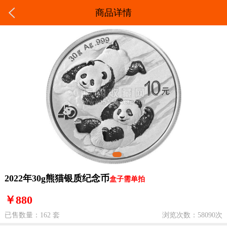
商品详情
2022年30g熊猫银质纪念币
盒子需单拍
￥880
已售数量：162 套
浏览次数：58090次