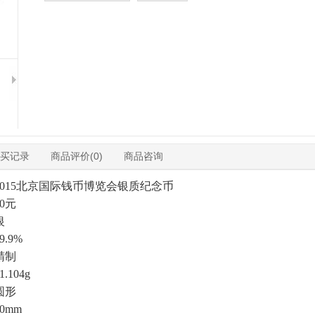
买记录
商品评价(0)
商品咨询
015北京国际钱币博览会银质纪念币
0元
银
.9%
精制
104g
圆形
0mm