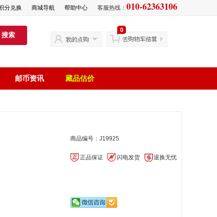
010-62363106
积分兑换
商城导航
帮助中心
客服热线：
0
搜索
邮币资讯
藏品估价
商品编号：J19925
正品保证
闪电发货
退换无忧