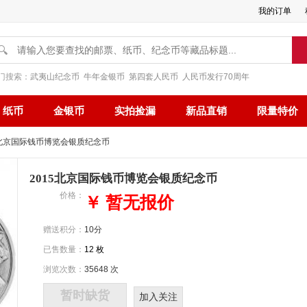
我的订单
🔍
门搜索：
武夷山纪念币
牛年金银币
第四套人民币
人民币发行70周年
纸币
金银币
实拍捡漏
新品直销
限量特价
15北京国际钱币博览会银质纪念币
2015北京国际钱币博览会银质纪念币
价格：
￥ 暂无报价
赠送积分：
10分
已售数量：
12 枚
浏览次数：
35648 次
暂时缺货
加入关注