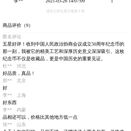
李**
2021-03-26 14:07:09
1
成交记录仅显示最新十条
商品评价（9）
匿名评论
五星好评！收到中国人民政治协商会议成立50周年纪念币的
那一刻，我被它的精美工艺和深厚历史意义深深吸引。这枚
纪念币不仅是收藏品，更是中国历史的重要见证。
杜** 河北
好品质，真品！
郑** 北京
好
李** 上海
好东西
李** 内蒙
品相还可以，价格比其他地方低一点
张** 山东