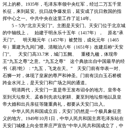
河上的桥。1935年，毛泽东率领中央红军，经过二万五千里
长征，来到延安。抗日战争爆发后，延安成了抗日救国的指
挥中心之一。中共中央在这里工作了近14年。
5－5为“北京天安门”。主图是天安门。天安门位于北京城
的中轴线上， 始建于明永乐十五年（1417年）， 原名“承
天门”。 明天顺元年（1457年）被焚毁，成化元年（1465
年）重建为九间门楼。清顺治八年（1651年）改建后称“天安
门”。 天安门高33.7米，城门五阙、 重楼九楹，体现帝
王“九五之尊”之意。“九五之尊” 这个典故出自中国最早的经
书《易?乾》：“九五，飞龙在天。” 天安门前有华表一对、
石狮一对，体现了皇家的尊严和神圣。门前有汉白玉石桥横
跨金水河上，是天安门和广场之间的通道。
明清两代，天安门一直是帝王发布诏令的地方。皇帝冬
至到天坛祭天、孟春到先农坛躬耕、夏至到地坛祭地以及皇
帝大婚和出兵亲征等隆重典礼，都要从天安门出入。
中华人民共和国成立后，天安门仍然是一个极具象征意
义的地方。1949年10月1日，中华人民共和国主席毛泽东站在
天安门城楼上向全世界庄严宣告“中华人民共和国成立了，中