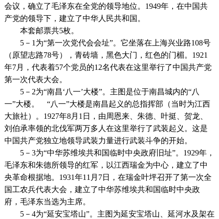
会议，确立了毛泽东在全党的领导地位。1949年，在中国共
产党的领导下，建立了中华人民共和国。
本套邮票共5枚。
5－1为“第一次党代会会址”。它坐落在上海兴业路108号
（原望志路78号），青砖墙，黑色大门，红色的门楣。1921
年7月，代表着57个党员的12名代表在这里举行了中国共产党
第一次代表大会。
5－2为“南昌‘八一’大楼”。主图是位于南昌城内的“八
一”大楼。 “八一”大楼是南昌起义的总指挥部（当时为江西
大旅社）。1927年8月1日，由周恩来、朱德、叶挺、贺龙、
刘伯承率领的北伐军两万多人在这里举行了武装起义。这是
中国共产党独立地领导武装力量进行武装斗争的开始。
5－3为“中华苏维埃共和国临时中央政府旧址”。1929年，
毛泽东和朱德所领导的红军，以江西瑞金为中心，建立了中
央革命根据地。1931年11月7日，在瑞金叶坪召开了第一次全
国工农兵代表大会，建立了中华苏维埃共和国临时中央政
府，毛泽东当选为主席。
5－4为“延安宝塔山”。主图为延安宝塔山、延河水及架在