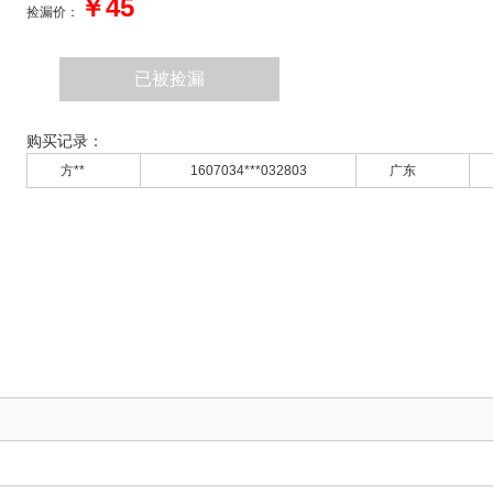
￥45
捡漏价：
已被捡漏
购买记录：
方**
1607034***032803
广东