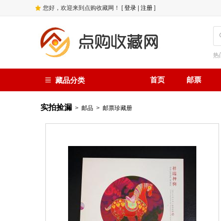
您好，欢迎来到点购收藏网！ [
登录
|
注册
]
热
首页
邮票
藏品分类
实拍捡漏
>
邮品
>
邮票珍藏册