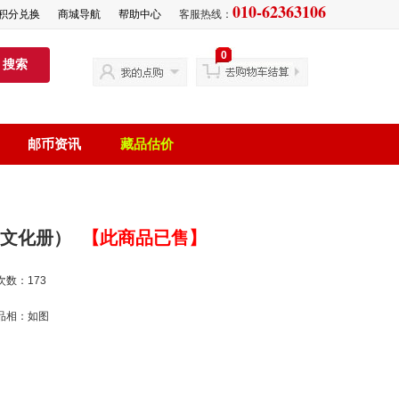
010-62363106
积分兑换
商城导航
帮助中心
客服热线：
0
搜索
邮币资讯
藏品估价
司文化册）
【此商品已售】
次数：173
品相：如图