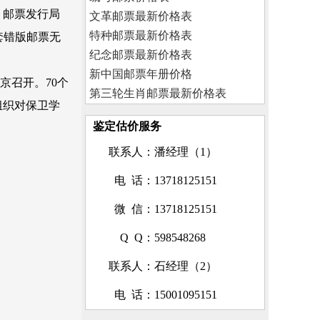
晚，邮票发行局
文革邮票最新价格表
特种邮票最新价格表
套错版邮票无
纪念邮票最新价格表
新中国邮票年册价格
京召开。70个
第三轮生肖邮票最新价格表
组织对保卫学
鉴定估价服务
联系人
：潘经理（1）
电 话
：13718125151
微 信
：13718125151
Q Q
：598548268
联系人
：石经理（2）
电 话
：15001095151