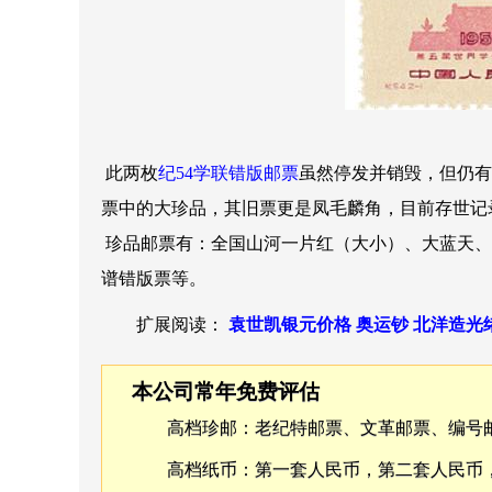
此两枚
纪54学联错版邮票
虽然停发并销毁，但仍有
票中的大珍品，其旧票更是凤毛麟角，目前存世记
珍品邮票有：全国山河一片红（大小）、大蓝天、
谱错版票等。
扩展阅读：
袁世凯银元价格
奥运钞
北洋造光
本公司常年免费评估
高档珍邮：老纪特邮票、文革邮票、编号
高档纸币：第一套人民币，第二套人民币