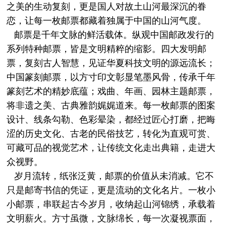
之美的生动复刻，更是国人对故土山河最深沉的眷
恋，让每一枚邮票都藏着独属于中国的山河气度。
邮票是千年文脉的鲜活载体。纵观中国邮政发行的
系列特种邮票，皆是文明精粹的缩影。四大发明邮
票，复刻古人智慧，见证华夏科技文明的源远流长；
中国篆刻邮票，以方寸印文彰显笔墨风骨，传承千年
篆刻艺术的精妙底蕴；戏曲、年画、园林主题邮票，
将非遗之美、古典雅韵娓娓道来。每一枚邮票的图案
设计、线条勾勒、色彩晕染，都经过匠心打磨，把晦
涩的历史文化、古老的民俗技艺，转化为直观可赏、
可藏可品的视觉艺术，让传统文化走出典籍，走进大
众视野。
岁月流转，纸张泛黄，
邮票
的价值从未消减。它不
只是邮寄书信的凭证，更是流动的文化名片。一枚小
小邮票，串联起古今岁月，收纳起山河锦绣，承载着
文明薪火。方寸虽微，文脉绵长，每一次凝视票面，