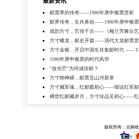
最新资讯
邮票界的传奇——1980年庚申猴票赏析
邮界传奇，生肖鼻祖——1980年庚申猴
戏韵方寸，艺传千古——《梅兰芳舞台艺
方寸蟠龙，邮史开篇——清代大龙邮票赏
方寸金猴，开启中国生肖集邮时代 ——T4
1980年庚申猴票的时代风华
"放光芒"为何成珍邮？
方寸映峥嵘，邮票见山河新章
方寸藏军魂，红邮载初心——细说红军邮
稀世红邮藏岁月，方寸珍品见初心——红
版权所有：点购收藏网 C