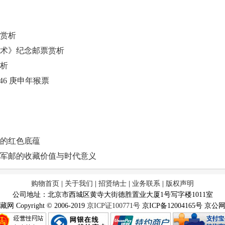
票赏析
术》纪念邮票赏析
析
6 庚申年猴票
的红色底蕴
军邮的收藏价值与时代意义
购物首页
|
关于我们
|
招贤纳士
|
业务联系
|
版权声明
公司地址：北京市西城区黄寺大街德胜置业大厦1号写字楼1011室
opyright © 2006-2019
京ICP证100771号
京ICP备12004165号 京公网安