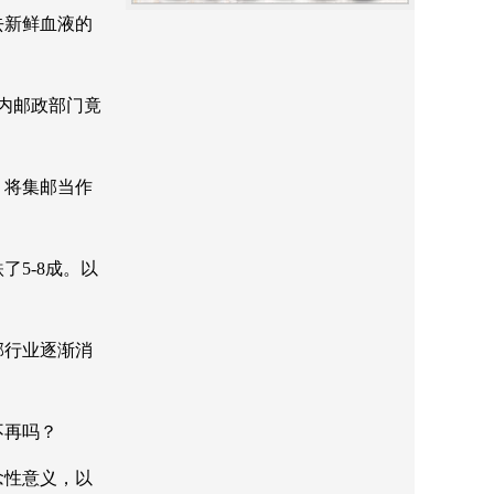
去新鲜血液的
内邮政部门竟
，将集邮当作
5-8成。以
邮行业逐渐消
不再吗？
念性意义，以