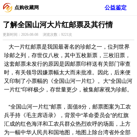
公益鉴定
点购收藏网
了解全国山河大片红邮票及其行情
更新时间：2026-08-08 浏览次数：9221次
大一片红邮票
是我国最著名的珍邮之一，位列世界
珍邮之列，存世仅八枚，其中五枚新票，三枚旧票，
这套
邮票
未发行的原因是因邮票印样送有关部门审查
时，有关领导因嫌票幅太大而未批准。因此，后来便
又印制了小票幅的《全国山河一片红》。大“全国山河
一片红”印样极少，存世量更少，被集邮家视为珍邮。
“全国山河一片红”邮票，面值8分，邮票图案为工农
兵手持《毛主席语录》，背景中“革命委员会”的红旗
汇成的红色海洋和工农兵群众热烈欢呼的场面，上方
为一幅中华人民共和国地图，地图上除台湾省外全部