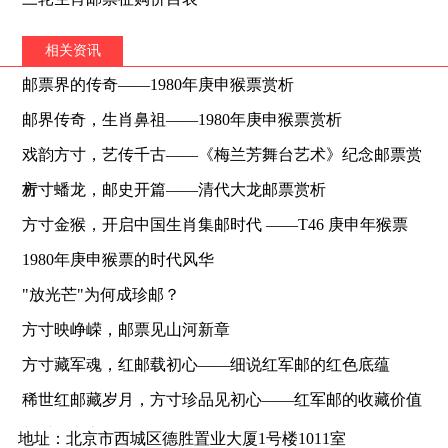
相关资讯
邮票界的传奇——1980年庚申猴票赏析
邮界传奇，生肖鼻祖——1980年庚申猴票赏析
戏韵方寸，艺传千古——《梅兰芳舞台艺术》纪念邮票赏
析
方寸蟠龙，邮史开篇——清代大龙邮票赏析
方寸金猴，开启中国生肖集邮时代 ——T46 庚申年猴票
1980年庚申猴票的时代风华
"放光芒"为何成珍邮？
方寸映峥嵘，邮票见山河新章
方寸藏军魂，红邮载初心——细说红军邮的红色底蕴
稀世红邮藏岁月，方寸珍品见初心——红军邮的收藏价值
与时代意义
地址：北京市西城区德胜置业大厦1号楼1011室