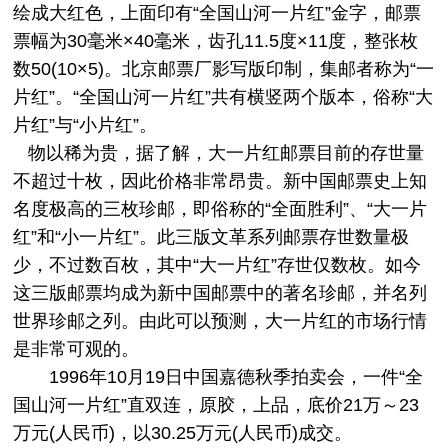
绘成大红色，上面印有“全国山河一片红”金字，邮票
票幅为30毫米×40毫米，齿孔11.5度×11度，整张枚
数50(10×5)。北京邮票厂影写版印制，集邮者称为“一
片红”。“全国山河一片红”共有横竖两个版本，俗称“大
片红”与“小片红”。
物以稀为贵，据了解，
大一片红邮票
目前的存世量
不超过十枚，因此价格非常昂贵。新中国邮票史上知
名度极高的三枚珍邮，即俗称的“全面胜利”、“大一片
红”和“小一片红”。此三版文革系列邮票存世数量极
少，不过数百枚，其中“大一片红”存世仅数枚。如今
这三版邮票均成为新中国邮票中的著名珍邮，并名列
世界珍邮之列。由此可以预测，大一片红的市场行情
是非常可观的。
1996年10月19日中国嘉德秋季拍卖会，一件“全
国山河一片红”直双连，原胶，上品，底价21万～23
万元(人民币)，以30.25万元(人民币)成交。