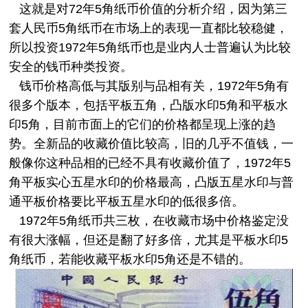
这就是对72年5角
纸币
价值的分析介绍，因为第三
套人民币5角纸币在市场上的表现一直都比较稳健，
所以投资1972年5角纸币也是业内人士普遍认为比较
安全的钱币种类投资。
钱币价格高低与其版别与品相有关，1972年5角有
很多个版本，包括平板五角，凸版水印5角和平板水
印5角，目前市面上的它们的价格都呈现上涨的趋
势。全新品的收藏价值比较高，旧的几乎不值钱，一
般像你这种品相的已经不具有收藏价值了，1972年5
角平板实心五星水印的价格最高，凸版五星水印与普
通平板价格要比平板五星水印的低很多倍。
1972年5角
纸币
共三枚，在
收藏
市场中价格鉴定没
有很大涨幅，但还是翻了好多倍，尤其是平板水印5
角纸币，若能
收藏
平板水印5角还是不错的。